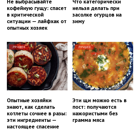
Не выбрасывайте
Что категорически
кофейную гущу: спасет
нельзя делать при
в критической
засолке огурцов на
ситуации — лайфхак от
зиму
опытных хозяек
ЛУЧШЕЕ
ЛУЧШЕЕ
Опытные хозяйки
Эти щи можно есть в
знают, как сделать
пост: получаются
котлеты сочнее в разы:
нажористыми без
эти ингредиенты —
грамма мяса
настоящее спасение