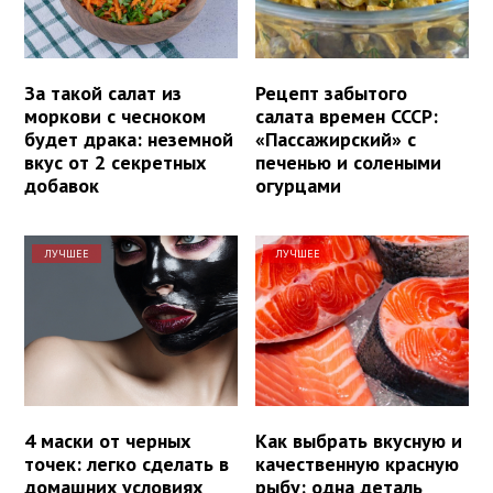
За такой салат из
Рецепт забытого
моркови с чесноком
салата времен СССР:
будет драка: неземной
«Пассажирский» с
вкус от 2 секретных
печенью и солеными
добавок
огурцами
ЛУЧШЕЕ
ЛУЧШЕЕ
4 маски от черных
Как выбрать вкусную и
точек: легко сделать в
качественную красную
домашних условиях
рыбу: одна деталь