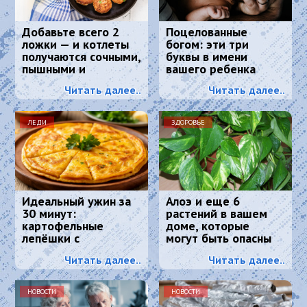
Добавьте всего 2
Поцелованные
ложки — и котлеты
богом: эти три
получаются сочными,
буквы в имени
пышными и
вашего ребенка
вкусными:
сделают его
Читать далее..
Читать далее..
кулинарный секрет
счастливым
ЛЕДИ
ЗДОРОВЬЕ
Идеальный ужин за
Алоэ и еще 6
30 минут:
растений в вашем
картофельные
доме, которые
лепёшки с
могут быть опасны
хрустящей корочкой
для вашего
Читать далее..
Читать далее..
и тягучим сыром
здоровья
НОВОСТИ
НОВОСТИ