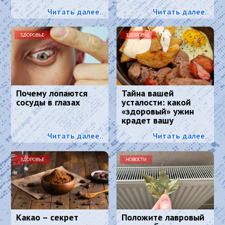
Читать далее..
Читать далее..
ЗДОРОВЬЕ
ЗДОРОВЬЕ
Почему лопаются
Тайна вашей
сосуды в глазах
усталости: какой
«здоровый» ужин
крадет вашу
энергию и красоту
Читать далее..
Читать далее..
ЗДОРОВЬЕ
НОВОСТИ
Какао – секрет
Положите лавровый