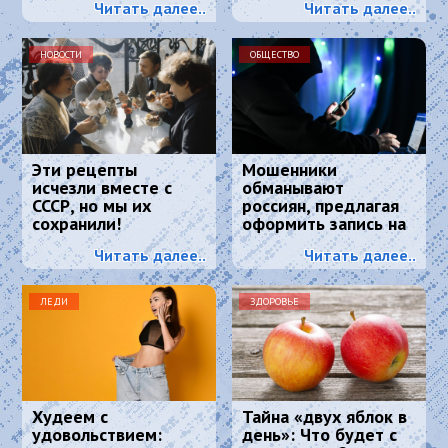
Читать далее..
Читать далее..
маскирует седину
лучше любой краски
НОВОСТИ
ОБЩЕСТВО
Эти рецепты
Мошенники
исчезли вместе с
обманывают
СССР, но мы их
россиян, предлагая
сохранили!
оформить запись на
диспансеризацию
Читать далее..
Читать далее..
ЛЕДИ
ЗДОРОВЬЕ
Худеем с
Тайна «двух яблок в
удовольствием:
день»: Что будет с