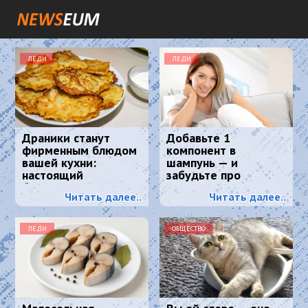
ЛЕДИ
ЛЕДИ
Драники станут
Добавьте 1
фирменным блюдом
компонент в
вашей кухни:
шампунь — и
настоящий
забудьте про
белорусский рецепт
седину: к колористу
Читать далее..
Читать далее..
идти больше не
нужно
ЛЕДИ
ОБЩЕСТВО