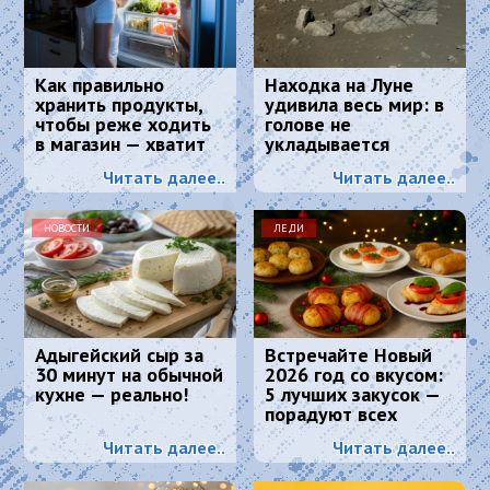
Как правильно
Находка на Луне
хранить продукты,
удивила весь мир: в
чтобы реже ходить
голове не
в магазин — хватит
укладывается
надолго
Читать далее..
Читать далее..
НОВОСТИ
ЛЕДИ
Адыгейский сыр за
Встречайте Новый
30 минут на обычной
2026 год со вкусом:
кухне — реально!
5 лучших закусок —
порадуют всех
гостей и Огненную
Читать далее..
Читать далее..
Лошадь