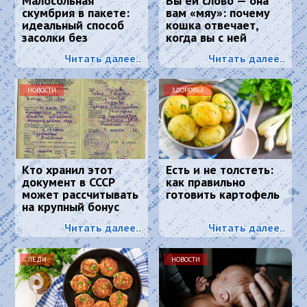
Малосольная
Вы ей слово — она
скумбрия в пакете:
вам «мяу»: почему
идеальный способ
кошка отвечает,
засолки без
когда вы с ней
маринада — вкуснее,
разговариваете
Читать далее..
Читать далее..
чем в магазине
НОВОСТИ
ЗДОРОВЬЕ
Кто хранил этот
Есть и не толстеть:
документ в СССР
как правильно
может рассчитывать
готовить картофель
на крупный бонус
Читать далее..
Читать далее..
ЛЕДИ
НОВОСТИ