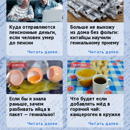
Куда отправляются
Больше не выхожу
пенсионные деньги,
из дома без фольги:
если человек умер
китайцы научили
до пенсии
гениальному приему
- просто и дешево
Читать далее..
Читать далее..
НОВОСТИ
ЗДОРОВЬЕ
Если бы я знала
Что будет если
раньше, зачем
добавлять мёд в
разбивать яйца в
горячий чай:
пакет — гениально!
канцероген в кружке
обеспечен?
Читать далее..
Читать далее..