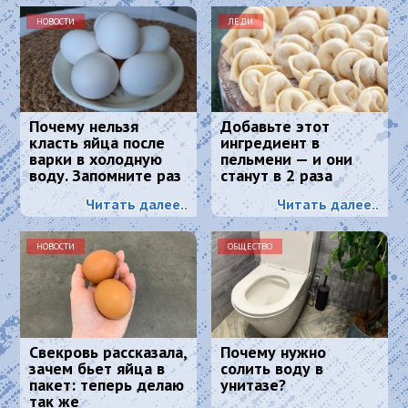
НОВОСТИ
ЛЕДИ
Почему нельзя
Добавьте этот
класть яйца после
ингредиент в
варки в холодную
пельмени — и они
воду. Запомните раз
станут в 2 раза
и навсегда
сочнее и вкуснее:
Читать далее..
Читать далее..
понравится всем
НОВОСТИ
ОБЩЕСТВО
Свекровь рассказала,
Почему нужно
зачем бьет яйца в
солить воду в
пакет: теперь делаю
унитазе?
так же