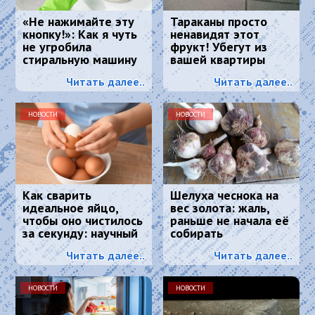
«Не нажимайте эту
Тараканы просто
кнопку!»: Как я чуть
ненавидят этот
не угробила
фрукт! Убегут из
стиральную машину
вашей квартиры
и что спасло
навсегда
Читать далее..
Читать далее..
ситуацию
НОВОСТИ
НОВОСТИ
Как сварить
Шелуха чеснока на
идеальное яйцо,
вес золота: жаль,
чтобы оно чистилось
раньше не начала её
за секунду: научный
собирать
метод, основанный
Читать далее..
Читать далее..
на физике
НОВОСТИ
НОВОСТИ