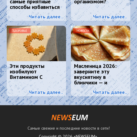
самые приятные
организмом?
способы избавиться
от лишнего веса.
Читать далее..
Читать далее..
ЗДОРОВЬЕ
НОВОСТИ
Эти продукты
Масленица 2026:
изобилуют
заверните эту
Витамином С
вкуснятину в
блинчики — и
подавайте как
Читать далее..
Читать далее..
главное блюдо
Самые свежие и последние новости в сети!
Copyright © 2026 «NEWSEUM».