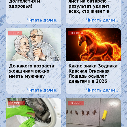
долголетия и
лист на батарею —
здоровья!
результат удивит
всех, кто живет в
квартире
Читать далее..
Читать далее..
ЛЕДИ
НОВОСТИ
До какого возраста
Какие знаки Зодиака
женщинам важно
Красная Огненная
иметь мужчину
Лошадь осыплет
деньгами в 2026
году: 4 баловня
Читать далее..
Читать далее..
Судьбы
В МИРЕ
В МИРЕ