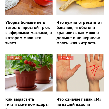
Уборка больше не в
Что нужно отрезать от
тягость: простой трюк
бананов, чтобы они
с эфирными маслами, о
хранились как можно
котором мало кто
дольше и не чернели:
знает
маленькая хитрость
ЛУЧШЕЕ
ЛУЧШЕЕ
Как вырастить
Что означает знак «М»
гигантские помидоры
на вашей ладони