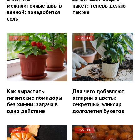
межплиточные швы в
пакет: теперь делаю
ванной: понадобится
так же
соль
ЛУЧШЕЕ
ЛУЧШЕЕ
Как вырастить
Для чего добавляют
гигантские помидоры
аспирин в цветы:
без химии: задача в
секретный эликсир
одно действие
долголетия букетов
ЛУЧШЕЕ
ЛУЧШЕЕ