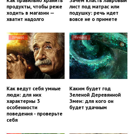
Как правильно хранить
Зачем класть лавровый
продукты, чтобы реже
лист под матрас или
ходить в магазин —
подушку: речь идет
хватит надолго
вовсе не о примете
ЛУЧШЕЕ
ЛУЧШЕЕ
Как ведут себя умные
Каким будет год
люди: для них
Зеленой Деревянной
характерны 3
Змеи: для кого он
особенности
будет удачным
поведения - проверьте
себя