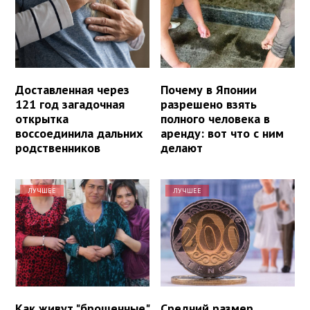
Доставленная через
Почему в Японии
121 год загадочная
разрешено взять
открытка
полного человека в
воссоединила дальних
аренду: вот что с ним
родственников
делают
ЛУЧШЕЕ
ЛУЧШЕЕ
Как живут "брошенные"
Средний размер