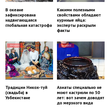
В океане
Какими полезными
зафиксирована
свойствами обладают
надвигающаяся
куриные яйца:
глобальная катастрофа
эксперты раскрыли
факты
ЛУЧШЕЕ
ЛУЧШЕЕ
Традиции Никох-туй
Азиаты специально не
(свадьба) в
моют кастрюли по 50
Узбекистане
лет: вот зачем доводят
до мерзкого вида