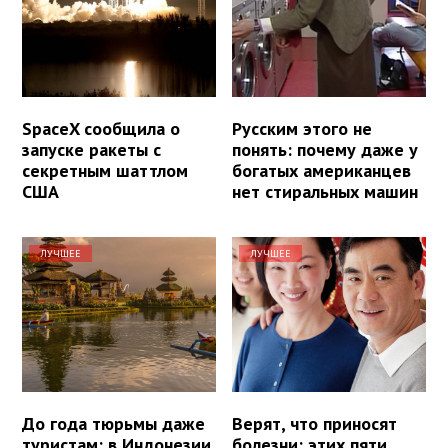
SpaceX сообщила о
Русским этого не
запуске ракеты с
понять: почему даже у
секретным шаттлом
богатых американцев
США
нет стиральных машин
ЛУЧШЕЕ
ЛУЧШЕЕ
До года тюрьмы даже
Верят, что приносят
туристам: в Индонезии
болезни: этих пяти