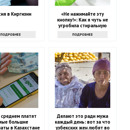
ия в Киргизии
«Не нажимайте эту
кнопку!»: Как я чуть не
угробила стиральную
машину и что спасло
ПОДРОБНЕЕ
ПОДРОБНЕЕ
ситуацию
 среднем платят
Делают это ради мужа
мые большие
каждый день: вот за что
аты в Казахстане
узбекских жен любят во