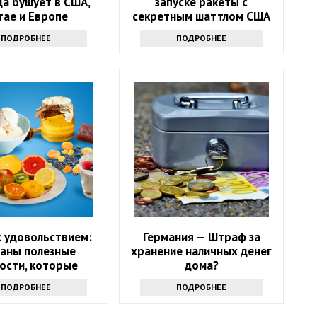
а бушует в США,
запуске ракеты с
тае и Европе
секретным шаттлом США
ПОДРОБНЕЕ
ПОДРОБНЕЕ
с удовольствием:
Германия — Штраф за
ваны полезные
хранение наличных денег
ости, которые
дома?
т скинуть лишний
ПОДРОБНЕЕ
ПОДРОБНЕЕ
вес