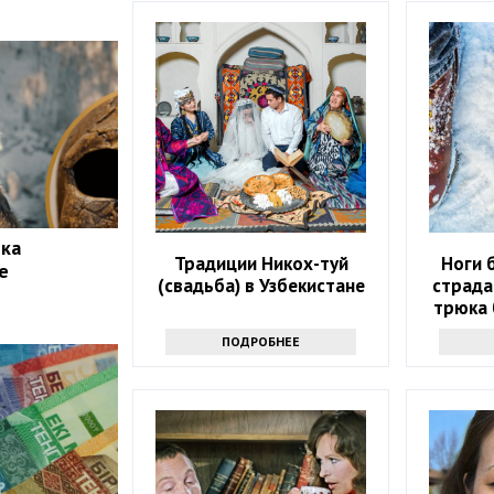
ека
Традиции Никох-туй
Ноги 
е
(свадьба) в Узбекистане
страда
трюка
о
ПОДРОБНЕЕ