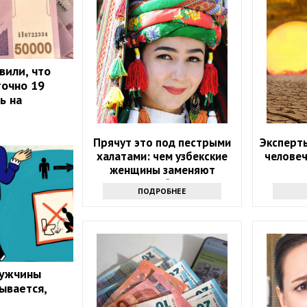
вили, что
точно 19
ь на
Прячут это под пестрыми
Эксперт
халатами: чем узбекские
челове
женщины заменяют
нижнее белье и
ПОДРОБНЕЕ
комбинации
мужчины
ывается,
о