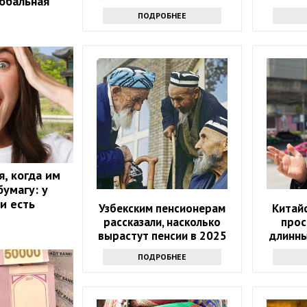
обальная
экспертов
ПОДРОБНЕЕ
, когда им
бумагу: у
и есть
Узбекским пенсионерам
Китай
рассказали, насколько
прос
вырастут пенсии в 2025
длинны
году
русск
ПОДРОБНЕЕ