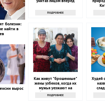
унитаз лицом вперед
природ
Ки
ПОДРОБНЕЕ
ят болезни:
не найти в
ев
Как живут "брошенные"
Худей 
жены узбеков, когда их
наз
мужья уезжают на
слад
енсии вырос
заработки в другую страну
помогу
ПОДРОБНЕЕ