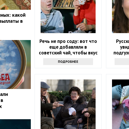
нных: какой
выллаты в
Речь не про соду: вот что
Русск
еще добавляли в
уви
советский чай, чтобы вкус
подгуз
стал неповторимым
они их 
ПОДРОБНЕЕ
чали
 в
х