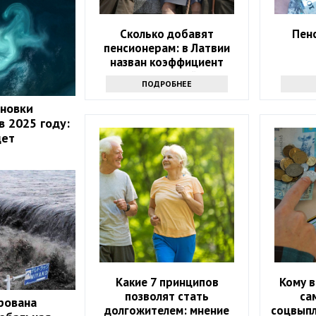
Сколько добавят
Пенс
пенсионерам: в Латвии
назван коэффициент
индексации пенсий на этот
ПОДРОБНЕЕ
год
ановки
в 2025 году:
дет
Какие 7 принципов
Кому в
позволят стать
са
рована
долгожителем: мнение
соцвыпл