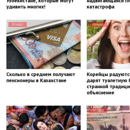
Узбекистане, которые могут
надвигающаяся гл
удивить многих!
катастрофа
ЛУЧШЕЕ
ЛУЧШЕЕ
Сколько в среднем получают
Корейцы радуются
пенсионеры в Казахстане
дарят туалетную 
странной традици
объяснение
ЛУЧШЕЕ
ЛУЧШЕЕ