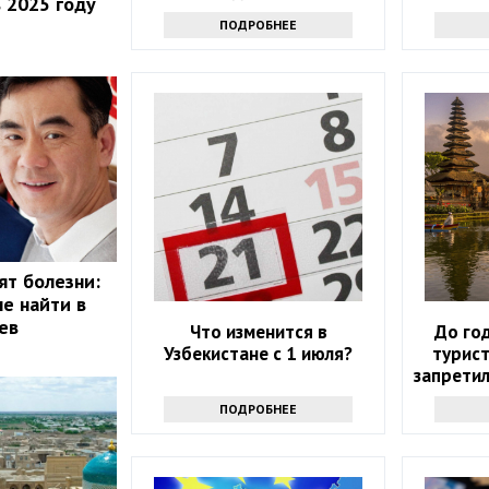
в 2025 году
отлич
ПОДРОБНЕЕ
ят болезни:
не найти в
ев
Что изменится в
До го
Узбекистане с 1 июля?
турист
запрети
моло
ПОДРОБНЕЕ