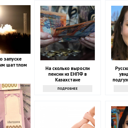
о запуске
ным шаттлом
На сколько выросли
Русск
пенсии из ЕНПФ в
уви
Казахстане
подгуз
они их 
ПОДРОБНЕЕ