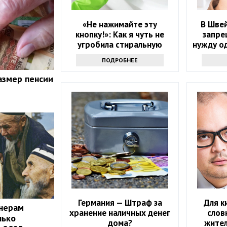
«Не нажимайте эту
В Шве
кнопку!»: Как я чуть не
запре
угробила стиральную
нужду о
машину и что спасло
как люд
ПОДРОБНЕЕ
ситуацию
азмер пенсии
Германия — Штраф за
Для к
онерам
хранение наличных денег
слов
лько
дома?
жите