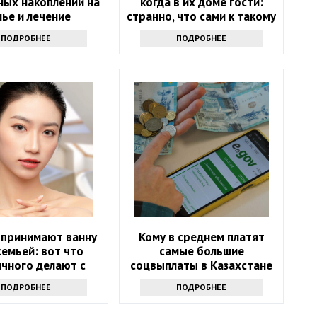
ных накоплений на
когда в их доме гости:
ье и лечение
странно, что сами к такому
ись в Казахстане
не привыкли
ПОДРОБНЕЕ
ПОДРОБНЕЕ
 принимают ванну
Кому в среднем платят
семьей: вот что
самые большие
чного делают с
соцвыплаты в Казахстане
й после этого
ПОДРОБНЕЕ
ПОДРОБНЕЕ