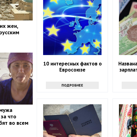
их жен,
русским
10 интересных фактов о
Назван
Евросоюзе
зарпла
ПОДРОБНЕЕ
 мужа
 за что
бят во всем