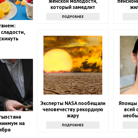
женской молодости,
пенсион
который замедлит
жил
старение
изменил
ПОДРОБНЕЕ
твием:
 сладости,
скинуть
Эксперты NASA пообещали
Японцы
человечеству рекордную
всей 
жару
необы
гызстана
водо
инимум на
ПОДРОБНЕЕ
ября