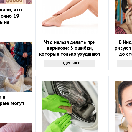
вили, что
точно 19
ь на
Что нельзя делать при
В Инд
варикозе: 3 ошибки,
рисуют 
которые только ухудшают
до ст
состояние
ПОДРОБНЕЕ
и в
орые могут