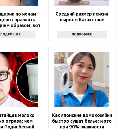
йцарии по ночам
Средний размер пенсии
щено справлять
вырос в Казахстане
дним образом: вот
и обходят запрет
ПОДРОБНЕЕ
ПОДРОБНЕЕ
итайцев молоко
Как японские домохозяйки
но отрава: чем
быстро сушат белье: и это
ли Поднебесной
при 90% влажности